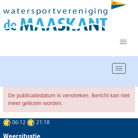
Toggl
Toggle n
De publicatiedatum is verstreken. Bericht kan niet
meer gelezen worden.
06:12
21:18
Weersituatie