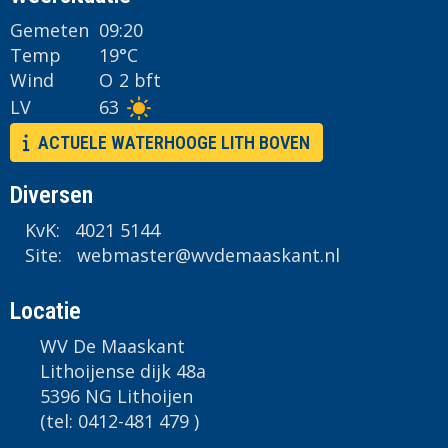
Gemeten
09:20
Temp
19°C
Wind
O
2 bft
LV
63
ACTUELE WATERHOOGE LITH BOVEN
Diversen
KvK: 4021 5144
Site:
retsambew
@wvdemaaskant.nl
Locatie
WV De Maaskant
Lithoijense dijk 48a
5396 NG Lithoijen
(tel: 0412-481 479 )