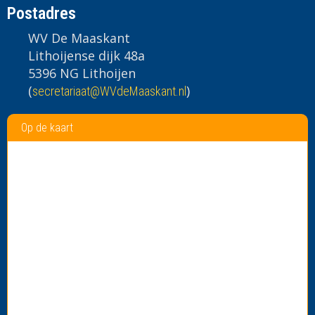
Postadres
WV De Maaskant
Lithoijense dijk 48a
5396 NG Lithoijen
(
)
taairaterces
@WVdeMaaskant.nl
Op de kaart