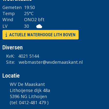
Gemeten
19:50
Temp
25°C
Wind
ONO
2 bft
LV
30
ACTUELE WATERHOOGE LITH BOVEN
Diversen
KvK: 4021 5144
Site:
retsambew
@wvdemaaskant.nl
Locatie
WV De Maaskant
Lithoijense dijk 48a
5396 NG Lithoijen
(tel: 0412-481 479 )