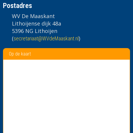
Postadres
WV De Maaskant
Lithoijense dijk 48a
5396 NG Lithoijen
(
)
taairaterces
@WVdeMaaskant.nl
Op de kaart