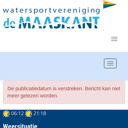
Toggl
Toggle n
De publicatiedatum is verstreken. Bericht kan niet
meer gelezen worden.
06:12
21:18
Weersituatie